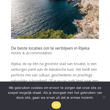
De beste locaties om te verblijven in Rijeka
Hotels & accommodaties
Rijeka, de op één na grootste stad van Kroatië, is een
verborgen parel aan de Adriatische kust. Het biedt een
perfecte mix van cultuur, geschiedenis en prachtige
natuurlijke schoonheid. Of je nu op zoek bent naar een
bruisend stadsleven, rust in de natuur of een...
We gebruiken cookies om ervoor te zorgen dat onze site zo
soepel mogelijk draait. Als je doorgaat met het gebruiken van
deze site, gaan we ervan uit dat je ermee instemt.
Ok
© Rijeka.nl 2026