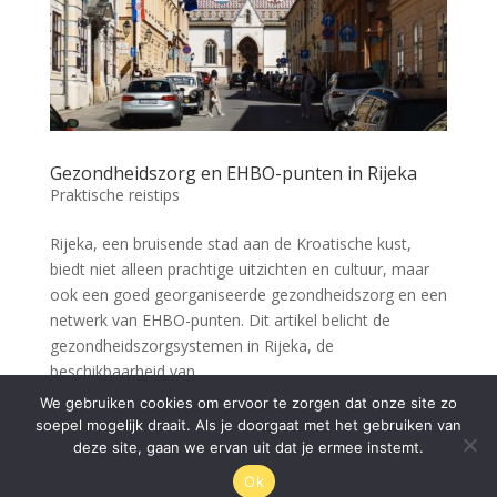
Gezondheidszorg en EHBO-punten in Rijeka
Praktische reistips
Rijeka, een bruisende stad aan de Kroatische kust,
biedt niet alleen prachtige uitzichten en cultuur, maar
ook een goed georganiseerde gezondheidszorg en een
netwerk van EHBO-punten. Dit artikel belicht de
gezondheidszorgsystemen in Rijeka, de
beschikbaarheid van...
We gebruiken cookies om ervoor te zorgen dat onze site zo
soepel mogelijk draait. Als je doorgaat met het gebruiken van
« Vorige Pagina
deze site, gaan we ervan uit dat je ermee instemt.
Ok
© Rijeka.nl 2026