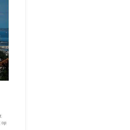
t
k op