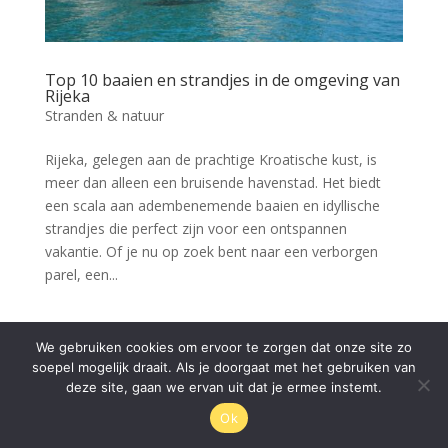
Top 10 baaien en strandjes in de omgeving van
Rijeka
Stranden & natuur
Rijeka, gelegen aan de prachtige Kroatische kust, is
meer dan alleen een bruisende havenstad. Het biedt
een scala aan adembenemende baaien en idyllische
strandjes die perfect zijn voor een ontspannen
vakantie. Of je nu op zoek bent naar een verborgen
parel, een...
We gebruiken cookies om ervoor te zorgen dat onze site zo
© Rijeka.nl 2026
soepel mogelijk draait. Als je doorgaat met het gebruiken van
deze site, gaan we ervan uit dat je ermee instemt.
Ok