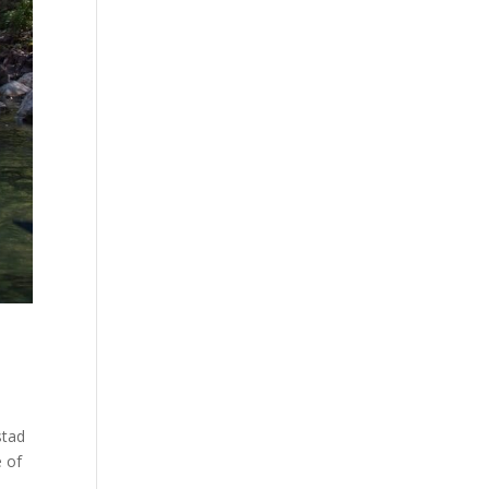
stad
e of