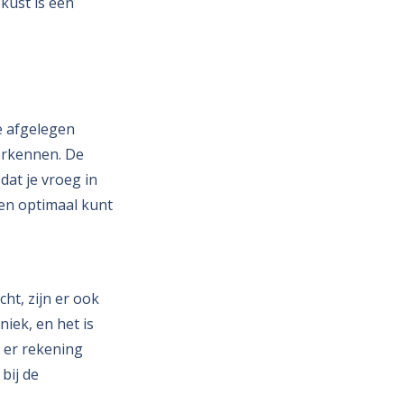
kust is een
e afgelegen
erkennen. De
 dat je vroeg in
 en optimaal kunt
ht, zijn er ook
iek, en het is
 er rekening
bij de