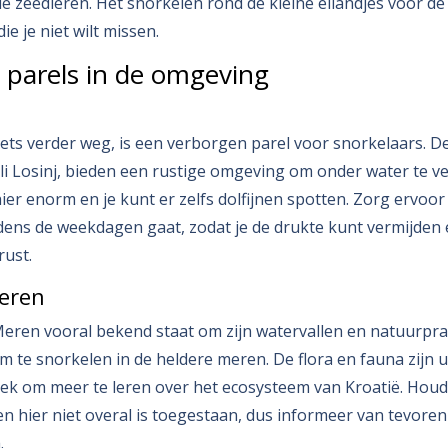
de zeedieren. Het snorkelen rond de kleine eilandjes voor de 
ie je niet wilt missen.
 parels in de omgeving
 iets verder weg, is een verborgen parel voor snorkelaars. D
li Losinj, bieden een rustige omgeving om onder water te v
 hier enorm en je kunt er zelfs dolfijnen spotten. Zorg ervoor
jdens de weekdagen gaat, zodat je de drukte kunt vermijden
rust.
Meren
Meren vooral bekend staat om zijn watervallen en natuurprac
 te snorkelen in de heldere meren. De flora en fauna zijn un
ek om meer te leren over het ecosysteem van Kroatië. Houd
n hier niet overal is toegestaan, dus informeer van tevoren 
.