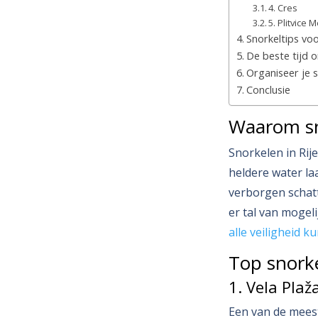
4. Cres
5. Plitvice 
Snorkeltips voo
De beste tijd 
Organiseer je s
Conclusie
Waarom sn
Snorkelen in Rij
heldere water la
verborgen schat
er tal van mogel
alle veiligheid k
Top snorke
1. Vela Plaž
Een van de meest