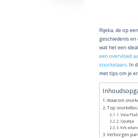
Rijeka, de op een
geschiedenis en 
wat het een ide
een overvloed a
snorkelaars.
In d
met tips om je e
Inhoudsopg
Waarom snorkel
Top snorkelloca
1. Vela Pla
2. Opatija
3. Krk-eilan
Verborgen pare