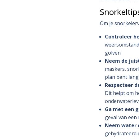
Snorkeltip
Om je snorkelerva
Controleer he
weersomstandig
golven.
Neem de juis
maskers, snork
plan bent lange
Respecteer d
Dit helpt om 
onderwaterlev
Ga met een g
geval van een 
Neem water e
gehydrateerd e