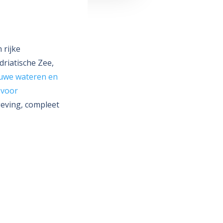
 rijke
driatische Zee,
uwe wateren en
 voor
mgeving, compleet