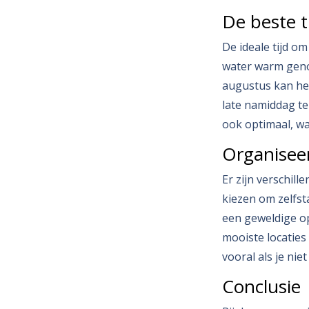
De beste t
De ideale tijd om
water warm geno
augustus kan het
late namiddag te
ook optimaal, w
Organiseer
Er zijn verschill
kiezen om zelfs
een geweldige opt
mooiste locaties 
vooral als je nie
Conclusie