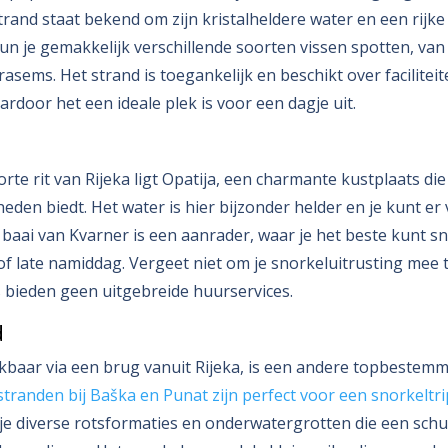
strand staat bekend om zijn kristalheldere water en een rijk
kun je gemakkelijk verschillende soorten vissen spotten, van
rasems. Het strand is toegankelijk en beschikt over facilitei
ardoor het een ideale plek is voor een dagje uit.
orte rit van Rijeka ligt Opatija, een charmante kustplaats di
eden biedt. Het water is hier bijzonder helder en je kunt er
aai van Kvarner is een aanrader, waar je het beste kunt sn
f late namiddag. Vergeet niet om je snorkeluitrusting mee
s bieden geen uitgebreide huurservices.
d
ikbaar via een brug vanuit Rijeka, is een andere topbestem
tranden bij Baška en Punat zijn perfect voor een snorkeltri
 je diverse rotsformaties en onderwatergrotten die een sch