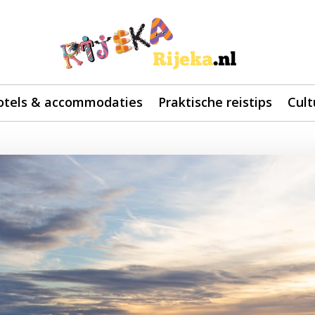
otels & accommodaties
Praktische reistips
Cult