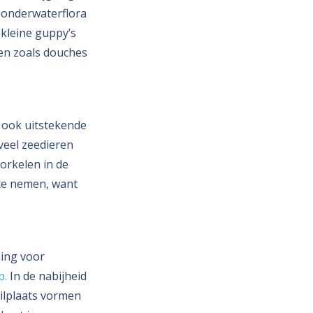
e onderwaterflora
 kleine guppy’s
ten zoals douches
e ook uitstekende
 veel zeedieren
orkelen in de
 te nemen, want
ming voor
p.
In de nabijheid
uilplaats vormen