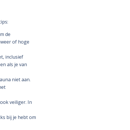
ips:
om de
 weer of hoge
, inclusief
n als je van
auna niet aan.
het
ok veiliger. In
ks bij je hebt om