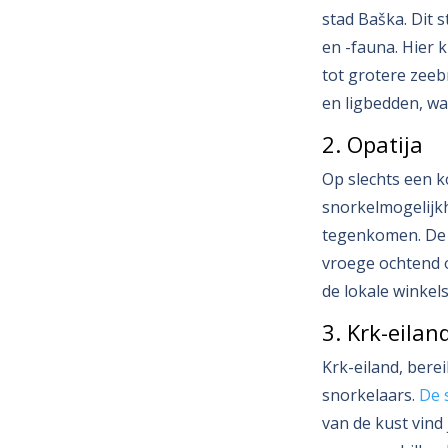
stad Baška. Dit 
en -fauna. Hier 
tot grotere zeeb
en ligbedden, wa
2. Opatija
Op slechts een k
snorkelmogelijkh
tegenkomen. De b
vroege ochtend o
de lokale winkel
3. Krk-eilan
Krk-eiland, bere
snorkelaars.
De s
van de kust vind