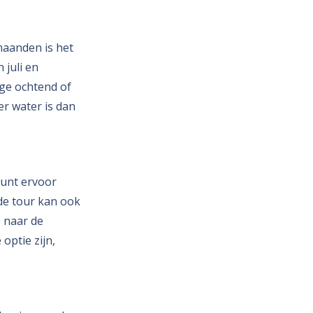
 maanden is het
juli en
ege ochtend of
er water is dan
 kunt ervoor
de tour kan ook
e naar de
optie zijn,