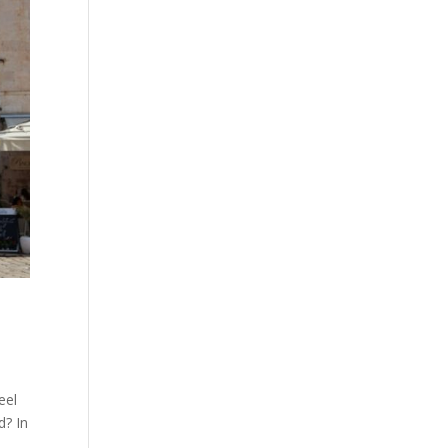
eel
d? In