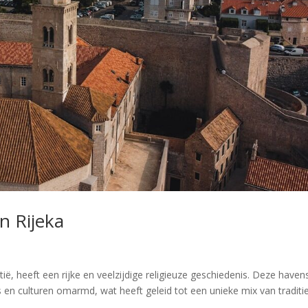
n Rijeka
ië, heeft een rijke en veelzijdige religieuze geschiedenis. Deze haven
s en culturen omarmd, wat heeft geleid tot een unieke mix van traditi