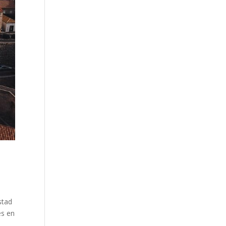
stad
es en