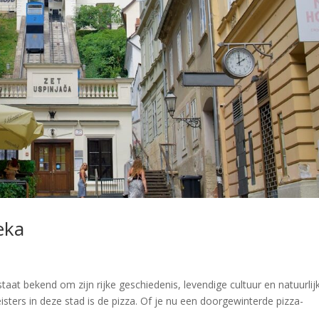
eka
taat bekend om zijn rijke geschiedenis, levendige cultuur en natuurlij
eisters in deze stad is de pizza. Of je nu een doorgewinterde pizza-