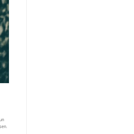
hun
sen.