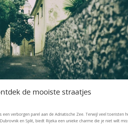
ontdek de mooiste straatjes
is een verborgen parel aan de Adriatische Zee. Terwijl veel toeristen 
brovnik en Split, biedt Rijeka een unieke charme die je niet wilt mis