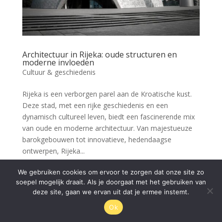
Architectuur in Rijeka: oude structuren en
moderne invloeden
Cultuur & geschiedenis
Rijeka is een verborgen parel aan de Kroatische kust.
Deze stad, met een rijke geschiedenis en een
dynamisch cultureel leven, biedt een fascinerende mix
van oude en moderne architectuur. Van majestueuze
barokgebouwen tot innovatieve, hedendaagse
ontwerpen, Rijeka...
We gebruiken cookies om ervoor te zorgen dat onze site zo
soepel mogelijk draait. Als je doorgaat met het gebruiken van
© Rijeka.nl 2026
deze site, gaan we ervan uit dat je ermee instemt.
Ok