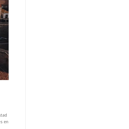
stad
es en