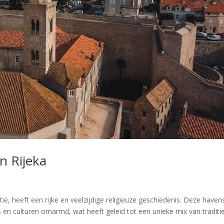
n Rijeka
ië, heeft een rijke en veelzijdige religieuze geschiedenis. Deze haven
s en culturen omarmd, wat heeft geleid tot een unieke mix van traditi