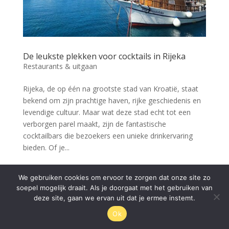
De leukste plekken voor cocktails in Rijeka
Restaurants & uitgaan
Rijeka, de op één na grootste stad van Kroatië, staat
bekend om zijn prachtige haven, rijke geschiedenis en
levendige cultuur. Maar wat deze stad echt tot een
verborgen parel maakt, zijn de fantastische
cocktailbars die bezoekers een unieke drinkervaring
bieden. Of je...
We gebruiken cookies om ervoor te zorgen dat onze site zo
© Rijeka.nl 2026
soepel mogelijk draait. Als je doorgaat met het gebruiken van
deze site, gaan we ervan uit dat je ermee instemt.
Ok