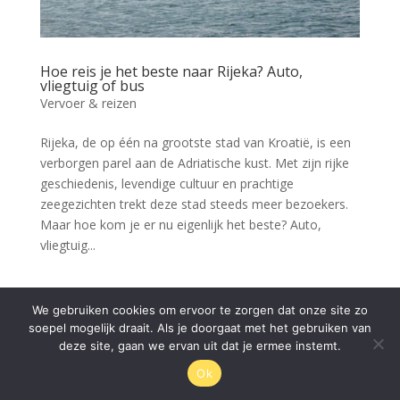
Hoe reis je het beste naar Rijeka? Auto,
vliegtuig of bus
Vervoer & reizen
Rijeka, de op één na grootste stad van Kroatië, is een
verborgen parel aan de Adriatische kust. Met zijn rijke
geschiedenis, levendige cultuur en prachtige
zeegezichten trekt deze stad steeds meer bezoekers.
Maar hoe kom je er nu eigenlijk het beste? Auto,
vliegtuig...
We gebruiken cookies om ervoor te zorgen dat onze site zo
© Rijeka.nl 2026
soepel mogelijk draait. Als je doorgaat met het gebruiken van
deze site, gaan we ervan uit dat je ermee instemt.
Ok