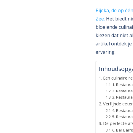
Rijeka, de op éé
Zee.
Het biedt ni
bloeiende culina
kiezen dat niet a
artikel ontdek je
ervaring.
Inhoudsopg
Een culinaire r
1. Restaur
2. Restaur
3. Restaur
Verfijnde eeter
4. Restaur
5. Restaura
De perfecte afs
6. Bar Barr