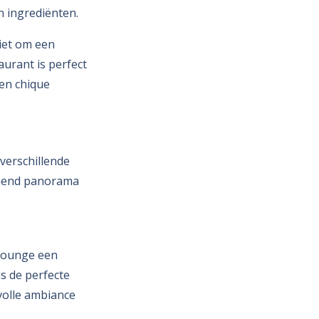
 ingrediënten.
niet om een
aurant is perfect
een chique
 verschillende
emend panorama
 Lounge een
is de perfecte
lvolle ambiance