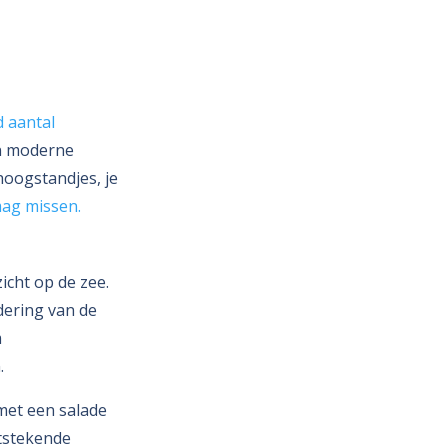
d aantal
 moderne
hoogstandjes, je
mag missen.
cht op de zee.
dering van de
m
.
 met een salade
itstekende