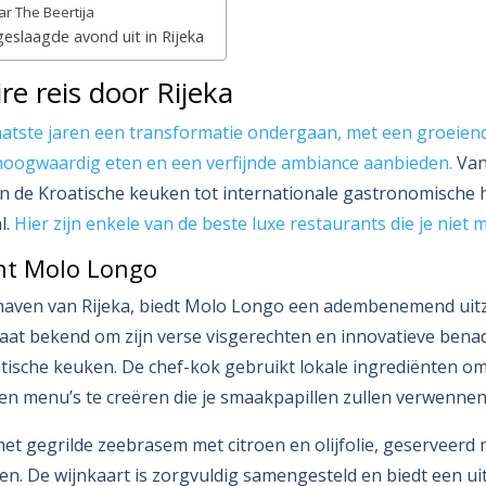
bar The Beertija
eslaagde avond uit in Rijeka
re reis door Rijeka
laatste jaren een transformatie ondergaan, met een groeien
hoogwaardig eten en een verfijnde ambiance aanbieden.
Van
an de Kroatische keuken tot internationale gastronomische 
l.
Hier zijn enkele van de beste luxe restaurants die je niet 
nt Molo Longo
haven van Rijeka, biedt Molo Longo een adembenemend uitzi
taat bekend om zijn verse visgerechten en innovatieve bena
atische keuken. De chef-kok gebruikt lokale ingrediënten o
n menu’s te creëren die je smaakpapillen zullen verwennen
het gegrilde zeebrasem met citroen en olijfolie, geserveerd
en. De wijnkaart is zorgvuldig samengesteld en biedt een u