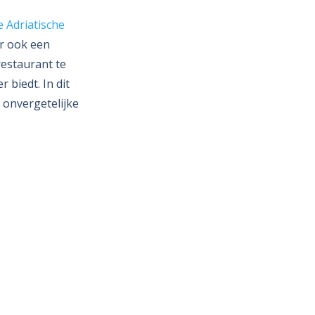
e Adriatische
ar ook een
restaurant te
 biedt. In dit
n onvergetelijke