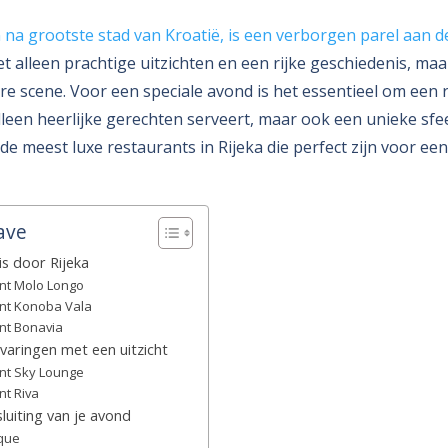
n na grootste stad van Kroatië, is een verborgen parel aan d
et alleen prachtige uitzichten en een rijke geschiedenis, ma
ire scene. Voor een speciale avond is het essentieel om een 
lleen heerlijke gerechten serveert, maar ook een unieke sfeer
 de meest luxe restaurants in Rijeka die perfect zijn voor ee
ave
eis door Rijeka
ant Molo Longo
ant Konoba Vala
ant Bonavia
varingen met een uitzicht
ant Sky Lounge
nt Riva
luiting van je avond
ique