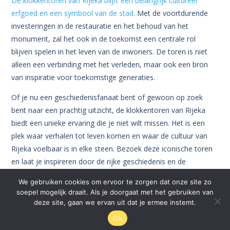
De klokkentoren van Rijeka blijft een belangrijk cultureel
erfgoed en een symbool van de stad.
Met de voortdurende
investeringen in de restauratie en het behoud van het
monument, zal het ook in de toekomst een centrale rol
blijven spelen in het leven van de inwoners. De toren is niet
alleen een verbinding met het verleden, maar ook een bron
van inspiratie voor toekomstige generaties.
Of je nu een geschiedenisfanaat bent of gewoon op zoek
bent naar een prachtig uitzicht, de klokkentoren van Rijeka
biedt een unieke ervaring die je niet wilt missen. Het is een
plek waar verhalen tot leven komen en waar de cultuur van
Rijeka voelbaar is in elke steen. Bezoek deze iconische toren
en laat je inspireren door de rijke geschiedenis en de
levendige tradities van deze prachtige stad.
We gebruiken cookies om ervoor te zorgen dat onze site zo
soepel mogelijk draait. Als je doorgaat met het gebruiken van
deze site, gaan we ervan uit dat je ermee instemt.
Ok
© Rijeka.nl 2026