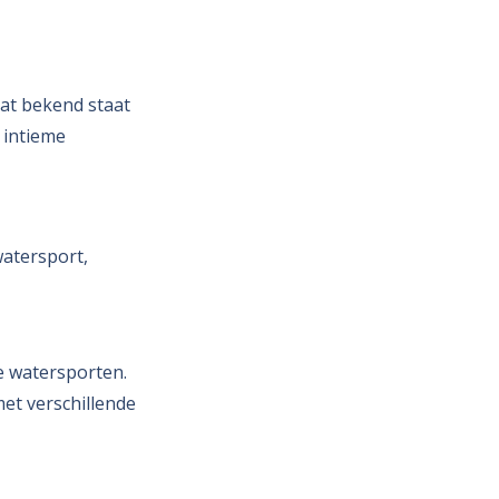
 dat bekend staat
 intieme
watersport,
e watersporten.
met verschillende