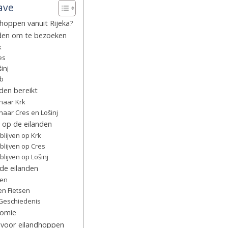
ave
oppen vanuit Rijeka?
nden om te bezoeken
k
es
šinj
ab
den bereikt
naar Krk
naar Cres en Lošinj
op de eilanden
blijven op Krk
blijven op Cres
blijven op Lošinj
 de eilanden
ten
n Fietsen
 Geschiedenis
nomie
s voor eilandhoppen