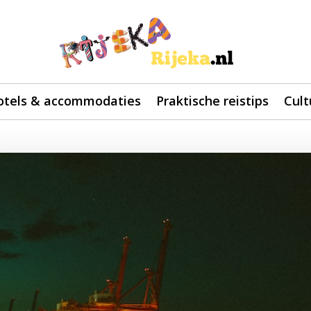
otels & accommodaties
Praktische reistips
Cult