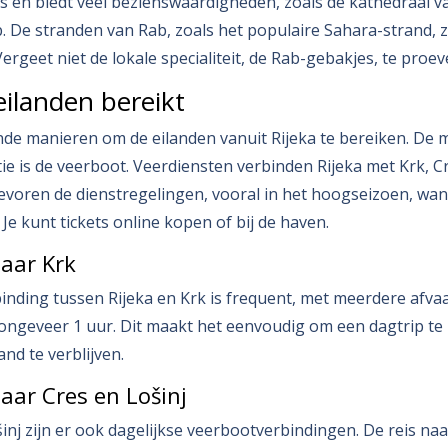
is en biedt veel bezienswaardigheden, zoals de kathedraal v
. De stranden van Rab, zoals het populaire Sahara-strand, z
ergeet niet de lokale specialiteit, de Rab-gebakjes, te proev
eilanden bereikt
lende manieren om de eilanden vanuit Rijeka te bereiken. De 
ie is de veerboot. Veerdiensten verbinden Rijeka met Krk, Cr
evoren de dienstregelingen, vooral in het hoogseizoen, wa
 Je kunt tickets online kopen of bij de haven.
aar Krk
nding tussen Rijeka en Krk is frequent, met meerdere afva
ongeveer 1 uur. Dit maakt het eenvoudig om een dagtrip te
and te verblijven.
aar Cres en Lošinj
inj zijn er ook dagelijkse veerbootverbindingen. De reis na