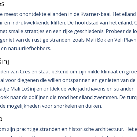
es
de meest onontdekte eilanden in de Kvarner-baai. Het eiland
 en indrukwekkende kliffen. De hoofdstad van het eiland, C
et smalle straatjes en een rijke geschiedenis. Probeer de l
eniet van de rustige stranden, zoals Mali Bok en Veli Plavnik
 en natuurliefhebbers.
šinj
zuiden van Cres en staat bekend om zijn milde klimaat en gro
eaal voor diegenen die willen ontspannen en genieten van de
tadje Mali Lošinj en ontdek de vele jachthavens en stranden
zoek naar de dolfijnen die rond het eiland zwemmen. De tur
nde mogelijkheden voor snorkelen en duiken.
b
m zijn prachtige stranden en historische architectuur. Het 