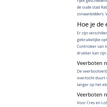
rijke geschieden
de oude stad Rab
zonaanbidders. V
Hoe je de 
Er zijn verschil
gebruikelijke opt
Controleer van t
drukker kan zijn.
Veerboten n
De veerbootverbi
overtocht duurt 
langer op het eil
Veerboten n
Voor Cres en Loš