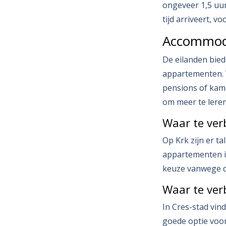
ongeveer 1,5 uur
tijd arriveert, 
Accommoda
De eilanden bied
appartementen. V
pensions of kamer
om meer te leren 
Waar te verb
Op Krk zijn er ta
appartementen in
keuze vanwege de
Waar te verb
In Cres-stad vin
goede optie voor