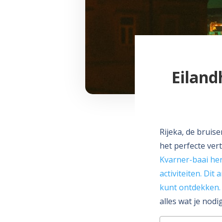
Eiland
Rijeka, de bruis
het perfecte ver
Kvarner-baai her
activiteiten.
Dit a
kunt ontdekken.
alles wat je nod