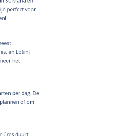
an St. Maria en
ijn perfect voor
en!
meest
es, en Lošinj.
nneer het
arten per dag. De
 plannen of om
ar Cres duurt