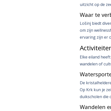
uitzicht op de ze
Waar te verb
Lošinj biedt dive
om zijn wellness
ervaring zijn er
Activiteit
Elke eiland heeft
wandelen of cultu
Watersport
De kristalhelder
Op Krk kun je zei
duikscholen die 
Wandelen en