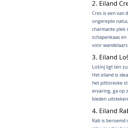
2. Eiland Cr
Cres is een van 
ongerepte natuur
charmante plek m
schapenkaas en g
voor wandelaars
3. Eiland Lo
Lošinj ligt ten 
Het eiland is id
het pittoreske s
ervaring, ga op 
bieden uitsteke
4. Eiland Ra
Rab is beroemd o