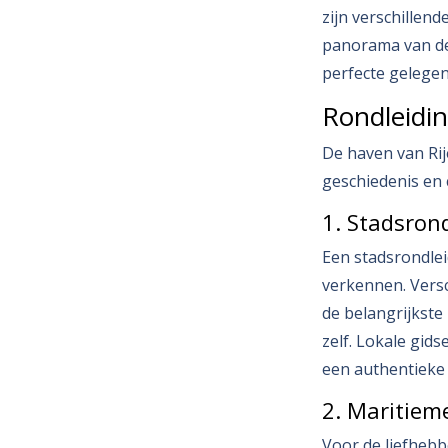
zijn verschillen
panorama van de 
perfecte gelege
Rondleidi
De haven van Rije
geschiedenis en c
1. Stadsron
Een stadsrondlei
verkennen. Versc
de belangrijkste
zelf. Lokale gid
een authentieke 
2. Maritiem
Voor de liefhebb