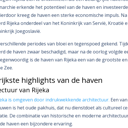
archie erkende het potentieel van de haven en investeerde
Hierdoor kreeg de haven een sterke economische impuls. Na
d Rijeka onderdeel van het Koninkrijk van Servië, Kroatië e
inkrijk Joegoslavië.
erschillende periodes van bloei en tegenspoed gekend. Tij
rd de haven zwaar beschadigd, maar na de oorlog volgde e
genwoordig is de haven van Rijeka een van de grootste en
he Zee.
ijkste highlights van de haven
ectuur van Rijeka
jeka is omgeven door indrukwekkende architectuur.
Een van
wen is het oude pakhuis, dat nu dienstdoet als cultureel c
tie. De combinatie van historische en moderne architectuu
de haven een bijzondere ervaring.