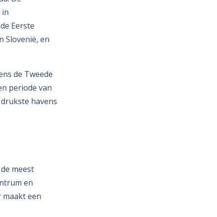
 in
 de Eerste
n Slovenië, en
dens de Tweede
en periode van
 drukste havens
 de meest
entrum en
r maakt een