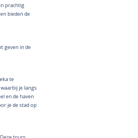
en prachtig
 en bieden de
ht geven in de
eka te
waarbij je langs
eel en de haven
or je de stad op
 Deze tours