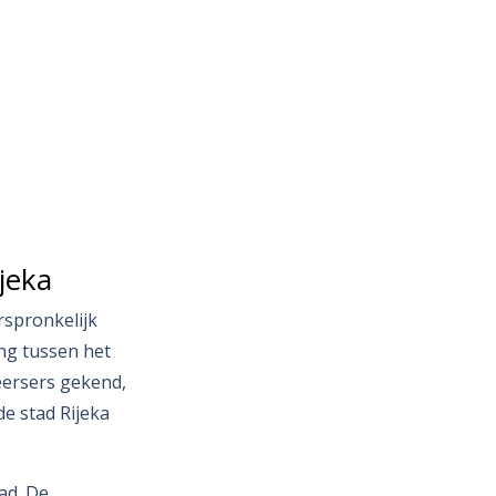
jeka
rspronkelijk
ing tussen het
eersers gekend,
de stad Rijeka
ad. De