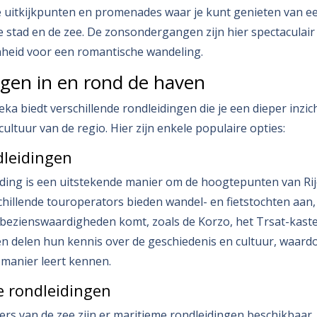
de uitkijkpunten en promenades waar je kunt genieten van e
stad en de zee. De zonsondergangen zijn hier spectaculair
nheid voor een romantische wandeling.
ngen in en rond de haven
ka biedt verschillende rondleidingen die je een dieper inzic
ultuur van de regio. Hier zijn enkele populaire opties:
dleidingen
ding is een uitstekende manier om de hoogtepunten van Rij
hillende touroperators bieden wandel- en fietstochten aan, 
 bezienswaardigheden komt, zoals de Korzo, het Trsat-kast
sen delen hun kennis over de geschiedenis en cultuur, waardo
manier leert kennen.
e rondleidingen
ers van de zee zijn er maritieme rondleidingen beschikbaar.