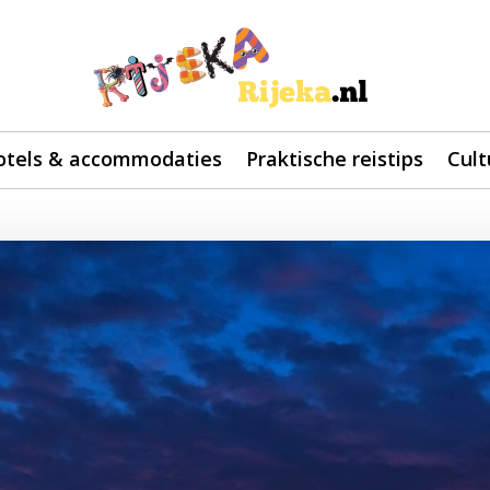
otels & accommodaties
Praktische reistips
Cult