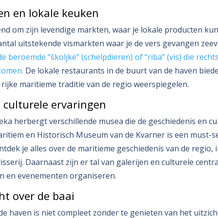
en en lokale keuken
end om zijn levendige markten, waar je lokale producten ku
antal uitstekende vismarkten waar je de vers gevangen zee
 beroemde “školjke” (schelpdieren) of “riba” (vis) die recht
 komen.
De lokale restaurants in de buurt van de haven bied
 rijke maritieme traditie van de regio weerspiegelen.
 culturele ervaringen
eka herbergt verschillende musea die de geschiedenis en cu
aritiem en Historisch Museum van de Kvarner is een must-s
tdek je alles over de maritieme geschiedenis van de regio, i
sserij. Daarnaast zijn er tal van galerijen en culturele centr
en en evenementen organiseren.
cht over de baai
e haven is niet compleet zonder te genieten van het uitzicht