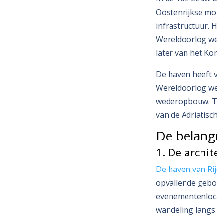
Oostenrijkse mon
infrastructuur. 
Wereldoorlog wer
later van het Kon
De haven heeft v
Wereldoorlog we
wederopbouw. Te
van de Adriatisc
De belangr
1. De archit
De haven van Ri
opvallende gebou
evenementenloca
wandeling langs 