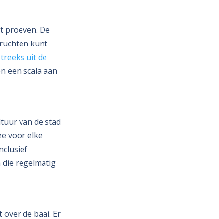
nt proeven. De
vruchten kunt
streeks uit de
en een scala aan
ltuur van de stad
ee voor elke
nclusief
a die regelmatig
 over de baai. Er