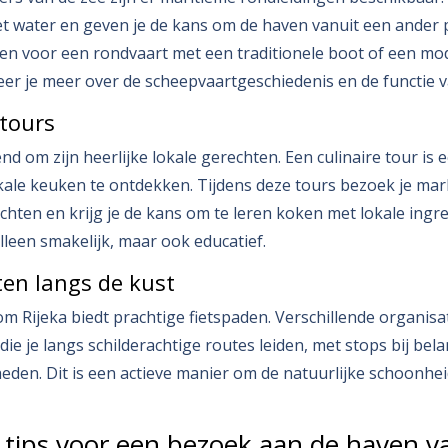
t water en geven je de kans om de haven vanuit een ander p
ezen voor een rondvaart met een traditionele boot of een mo
leer je meer over de scheepvaartgeschiedenis en de functie 
 tours
nd om zijn heerlijke lokale gerechten. Een culinaire tour is
ale keuken te ontdekken. Tijdens deze tours bezoek je mark
echten en krijg je de kans om te leren koken met lokale ingr
alleen smakelijk, maar ook educatief.
ten langs de kust
om Rijeka biedt prachtige fietspaden. Verschillende organisa
die je langs schilderachtige routes leiden, met stops bij bela
den. Dit is een actieve manier om de natuurlijke schoonhei
 tips voor een bezoek aan de haven v