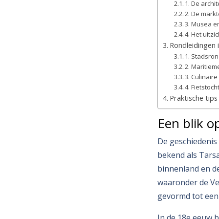
1. De archi
2. De mark
3. Musea en
4. Het uitzi
Rondleidingen 
1. Stadsro
2. Maritiem
3. Culinaire
4. Fietstoc
Praktische tip
Een blik o
De geschiedenis 
bekend als Tarsa
binnenland en d
waaronder de Ven
gevormd tot een 
In de 18e eeuw b