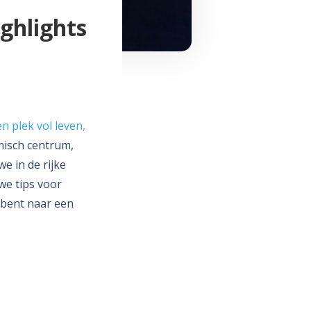
ighlights
 plek vol leven,
misch centrum,
e in de rijke
we tips voor
 bent naar een