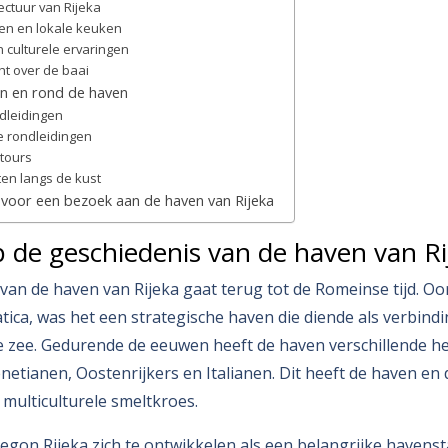
tectuur van Rijeka
ten en lokale keuken
 culturele ervaringen
cht over de baai
in en rond de haven
ndleidingen
e rondleidingen
 tours
hten langs de kust
s voor een bezoek aan de haven van Rijeka
p de geschiedenis van de haven van Ri
van de haven van Rijeka gaat terug tot de Romeinse tijd. Oo
tica, was het een strategische haven die diende als verbind
e zee. Gedurende de eeuwen heeft de haven verschillende h
etianen, Oostenrijkers en Italianen. Dit heeft de haven en 
multiculturele smeltkroes.
egon Rijeka zich te ontwikkelen als een belangrijke havenst