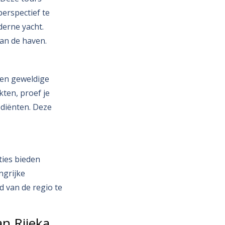
erspectief te
derne yacht.
van de haven.
 een geweldige
ten, proef je
ediënten. Deze
ties bieden
ngrijke
d van de regio te
an Rijeka